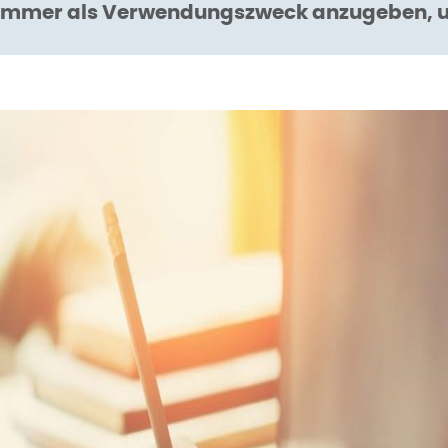
mer als Verwendungszweck anzugeben, um
66111 Saarbrucken
IC
DE 55
DE 55
DE 55
DE 55
DE 55
DE 55