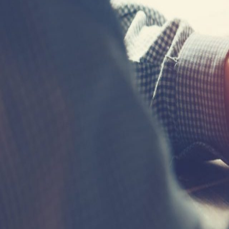
Landesbank Saar
NZD
DE78 5905 0000 0039 5014 81
SALA 
Wir sind für Sie da!
Wir sind immer daran interessiert, unsere Serviceleistungen für Sie zu
Wenn Sie also eine wichtige Zahlungsoption vermissen, lassen Sie es 
Kontaktieren Sie uns
Footer
Company
Über uns