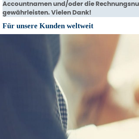
Accountnamen und/oder die Rechnungsnum
gewährleisten. Vielen Dank!
Für unsere Kunden weltweit
Kontoinhaber:
Key-Systems GmbH
Anschrift:
Kaiserstraße 172-174, 66386 St.Ingbert
Anschrift der Bank:
SaarLB, Landesbank Saar, Ursulinenstraße 2, 
Bank
Currency
IBAN
B
Landesbank Saar
EUR
DE36 5905 0000 0020 0316 21
SALA 
Landesbank Saar
USD
DE18 5905 0000 2000 0729 63
SALA 
Landesbank Saar
CHF
DE45 5905 0000 0039 5000 38
SALA 
Landesbank Saar
AUD
DE68 5905 0000 0039 5015 64
SALA 
Landesbank Saar
CAD
DE97 5905 0000 0039 5024 97
SALA 
Landesbank Saar
GBP
DE47 5905 0000 0039 5014 57
SALA 