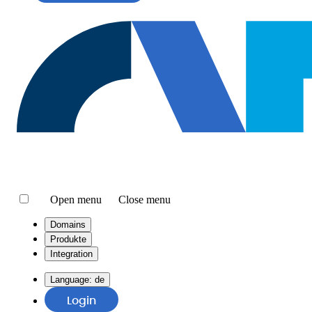
Open menu
Close menu
Domains
Produkte
Integration
Language:
de
Login