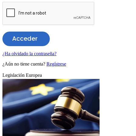
¿Ha olvidado la contraseña?
¿Aún no tiene cuenta?
Regístrese
Legislación Europea
B